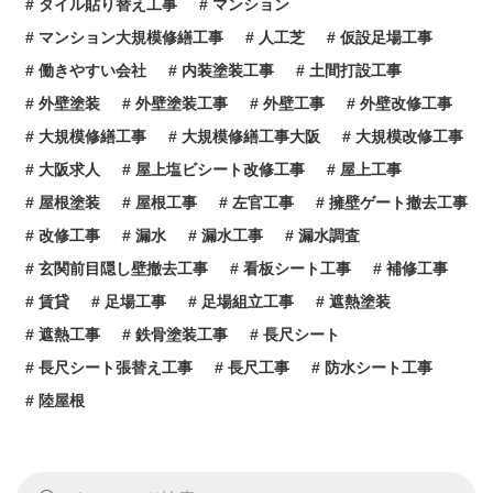
タイル貼り替え工事
マンション
マンション大規模修繕工事
人工芝
仮設足場工事
働きやすい会社
内装塗装工事
土間打設工事
外壁塗装
外壁塗装工事
外壁工事
外壁改修工事
大規模修繕工事
大規模修繕工事大阪
大規模改修工事
大阪求人
屋上塩ビシート改修工事
屋上工事
屋根塗装
屋根工事
左官工事
擁壁ゲート撤去工事
改修工事
漏水
漏水工事
漏水調査
玄関前目隠し壁撤去工事
看板シート工事
補修工事
賃貸
足場工事
足場組立工事
遮熱塗装
遮熱工事
鉄骨塗装工事
長尺シート
長尺シート張替え工事
長尺工事
防水シート工事
陸屋根