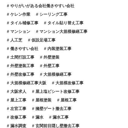
やりがいがある会社働きやすい会社
ケレン作業
シーリング工事
タイル補修工事
タイル貼り替え工事
マンション
マンション大規模修繕工事
人工芝
仮設足場工事
働きやすい会社
内装塗装工事
土間打設工事
外壁塗装
外壁塗装工事
外壁工事
外壁改修工事
大規模修繕工事
大規模修繕工事大阪
大規模改修工事
大阪求人
屋上塩ビシート改修工事
屋上工事
屋根塗装
屋根工事
左官工事
擁壁ゲート撤去工事
改修工事
漏水
漏水工事
漏水調査
玄関前目隠し壁撤去工事