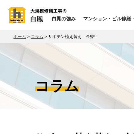
白鳳の強み
マンション・ビル修繕
ホーム
>
コラム
>
サボテン植え替え 金鯱!!
コラム