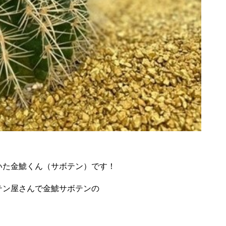
いた金鯱くん（サボテン）です！
テン屋さんで金鯱サボテンの