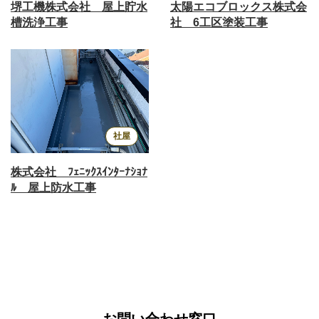
太陽エコブロックス株式会
堺工機株式会社 屋上貯水
社 6工区塗装工事
槽洗浄工事
社屋
株式会社 ﾌｪﾆｯｸｽｲﾝﾀｰﾅｼｮﾅ
ﾙ 屋上防水工事
お問い合わせ窓口