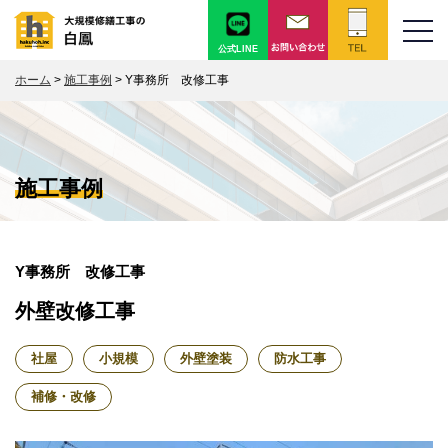
公式LINE
ホーム
>
施工事例
>
Y事務所 改修工事
施工事例
Y事務所 改修工事
外壁改修工事
社屋
小規模
外壁塗装
防水工事
補修・改修