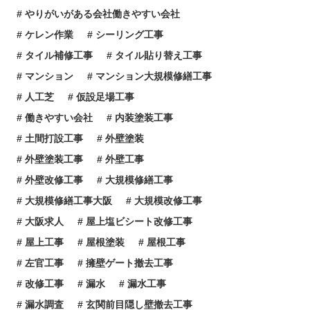
やりがいがある会社働きやすい会社
ケレン作業
シーリング工事
タイル補修工事
タイル貼り替え工事
マンション
マンション大規模修繕工事
人工芝
仮設足場工事
働きやすい会社
内装塗装工事
土間打設工事
外壁塗装
外壁塗装工事
外壁工事
外壁改修工事
大規模修繕工事
大規模修繕工事大阪
大規模改修工事
大阪求人
屋上塩ビシート改修工事
屋上工事
屋根塗装
屋根工事
左官工事
擁壁ゲート撤去工事
改修工事
漏水
漏水工事
漏水調査
玄関前目隠し壁撤去工事