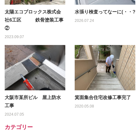
太陽エコブロックス株式会
水張り検査ってなーに(・・?
社6工区 鉄骨塗装工事
2026.07.24
②
2023.09.07
大阪市某所ビル 屋上防水
箕面集合住宅改修工事完了
工事
2020.05.08
2024.07.05
カテゴリー