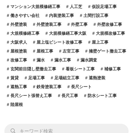
マンション大規模修繕工事
人工芝
仮設足場工事
働きやすい会社
内装塗装工事
土間打設工事
外壁塗装
外壁塗装工事
外壁工事
外壁改修工事
大規模修繕工事
大規模修繕工事大阪
大規模改修工事
大阪求人
屋上塩ビシート改修工事
屋上工事
屋根塗装
屋根工事
左官工事
擁壁ゲート撤去工事
改修工事
漏水
漏水工事
漏水調査
玄関前目隠し壁撤去工事
看板シート工事
補修工事
賃貸
足場工事
足場組立工事
遮熱塗装
遮熱工事
鉄骨塗装工事
長尺シート
長尺シート張替え工事
長尺工事
防水シート工事
陸屋根