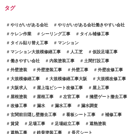
タグ
やりがいがある会社
やりがいがある会社働きやすい会社
ケレン作業
シーリング工事
タイル補修工事
タイル貼り替え工事
マンション
マンション大規模修繕工事
人工芝
仮設足場工事
働きやすい会社
内装塗装工事
土間打設工事
外壁塗装
外壁塗装工事
外壁工事
外壁改修工事
大規模修繕工事
大規模修繕工事大阪
大規模改修工事
大阪求人
屋上塩ビシート改修工事
屋上工事
屋根塗装
屋根工事
左官工事
擁壁ゲート撤去工事
改修工事
漏水
漏水工事
漏水調査
玄関前目隠し壁撤去工事
看板シート工事
補修工事
賃貸
足場工事
足場組立工事
遮熱塗装
遮熱工事
鉄骨塗装工事
長尺シート