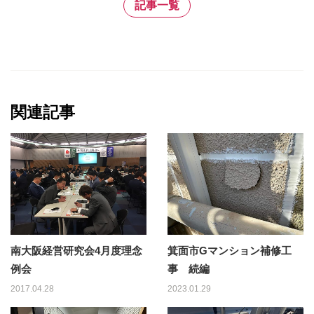
記事一覧
関連記事
南大阪経営研究会4月度理念
箕面市Gマンション補修工
例会
事 続編
2017.04.28
2023.01.29