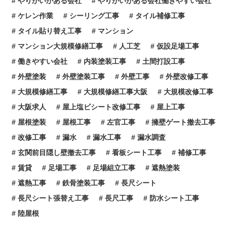
やりがいがある会社
やりがいがある会社働きやすい会社
ケレン作業
シーリング工事
タイル補修工事
タイル貼り替え工事
マンション
マンション大規模修繕工事
人工芝
仮設足場工事
働きやすい会社
内装塗装工事
土間打設工事
外壁塗装
外壁塗装工事
外壁工事
外壁改修工事
大規模修繕工事
大規模修繕工事大阪
大規模改修工事
大阪求人
屋上塩ビシート改修工事
屋上工事
屋根塗装
屋根工事
左官工事
擁壁ゲート撤去工事
改修工事
漏水
漏水工事
漏水調査
玄関前目隠し壁撤去工事
看板シート工事
補修工事
賃貸
足場工事
足場組立工事
遮熱塗装
遮熱工事
鉄骨塗装工事
長尺シート
長尺シート張替え工事
長尺工事
防水シート工事
陸屋根