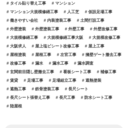
タイル貼り替え工事
マンション
マンション大規模修繕工事
人工芝
仮設足場工事
働きやすい会社
内装塗装工事
土間打設工事
外壁塗装
外壁塗装工事
外壁工事
外壁改修工事
大規模修繕工事
大規模修繕工事大阪
大規模改修工事
大阪求人
屋上塩ビシート改修工事
屋上工事
屋根塗装
屋根工事
左官工事
擁壁ゲート撤去工事
改修工事
漏水
漏水工事
漏水調査
玄関前目隠し壁撤去工事
看板シート工事
補修工事
賃貸
足場工事
足場組立工事
遮熱塗装
遮熱工事
鉄骨塗装工事
長尺シート
長尺シート張替え工事
長尺工事
防水シート工事
陸屋根