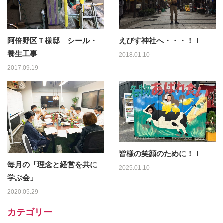
阿倍野区Ｔ様邸 シール・
えびす神社へ・・・！！
養生工事
2018.01.10
2017.09.19
皆様の笑顔のために！！
毎月の「理念と経営を共に
2025.01.10
学ぶ会」
2020.05.29
カテゴリー