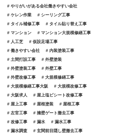
やりがいがある会社働きやすい会社
ケレン作業
シーリング工事
タイル補修工事
タイル貼り替え工事
マンション
マンション大規模修繕工事
人工芝
仮設足場工事
働きやすい会社
内装塗装工事
土間打設工事
外壁塗装
外壁塗装工事
外壁工事
外壁改修工事
大規模修繕工事
大規模修繕工事大阪
大規模改修工事
大阪求人
屋上塩ビシート改修工事
屋上工事
屋根塗装
屋根工事
左官工事
擁壁ゲート撤去工事
改修工事
漏水
漏水工事
漏水調査
玄関前目隠し壁撤去工事