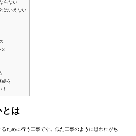
ならない
とはいえない
ス
ト3
る
修繕を
い！
いとは
するために行う工事です。似た工事のように思われがち