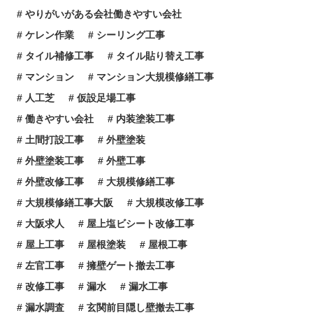
やりがいがある会社働きやすい会社
ケレン作業
シーリング工事
タイル補修工事
タイル貼り替え工事
マンション
マンション大規模修繕工事
人工芝
仮設足場工事
働きやすい会社
内装塗装工事
土間打設工事
外壁塗装
外壁塗装工事
外壁工事
外壁改修工事
大規模修繕工事
大規模修繕工事大阪
大規模改修工事
大阪求人
屋上塩ビシート改修工事
屋上工事
屋根塗装
屋根工事
左官工事
擁壁ゲート撤去工事
改修工事
漏水
漏水工事
漏水調査
玄関前目隠し壁撤去工事