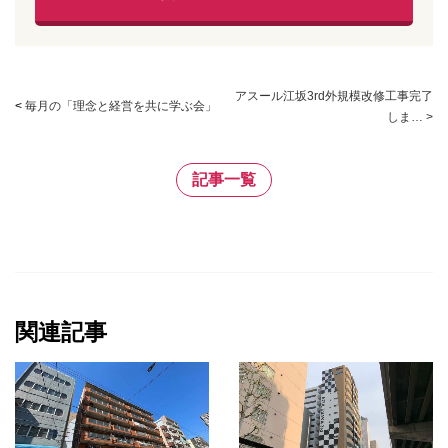
アスール江坂3rd外規模改修工事完了
<
毎月の「理念と経営を共に学ぶ会」
しま… >
記事一覧
関連記事